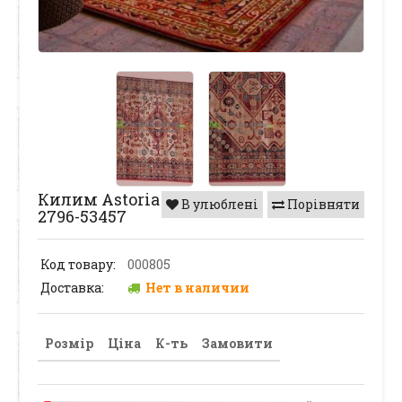
Килим Astoria
В улюблені
Порівняти
2796-53457
Код товару:
000805
Доставка:
Нет в наличии
Розмір
Ціна
К-ть
Замовити