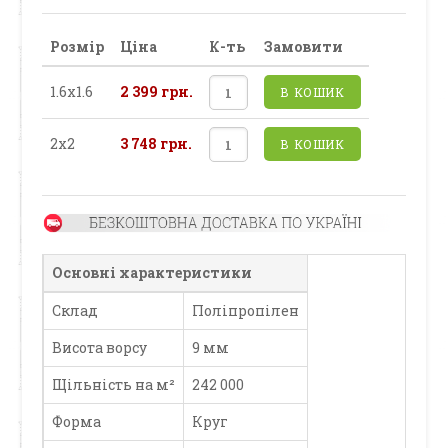
Розмір
Ціна
К-ть
Замовити
1.6х1.6
2 399 грн.
В КОШИК
2х2
3 748 грн.
В КОШИК
Основні характеристики
Склад
Поліпропілен
Висота ворсу
9 мм
Щільність на м²
242 000
Форма
Круг