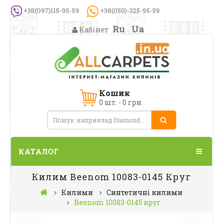
+38(097)115-95-59
+38(050)-325-95-59
Ru
Ua
Кабінет
Кошик
0 шт. - 0 грн.
КАТАЛОГ
Килим Beenom 10083-0145 Круг
Килими
Синтетичні килими
Beenom 10083-0145 круг