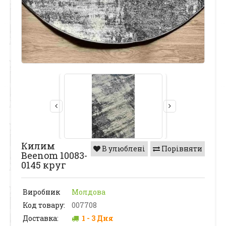
Килим
В улюблені
Порівняти
Beenom 10083-
0145 круг
Виробник
Молдова
Код товару:
007708
Доставка:
1 - 3 Дня