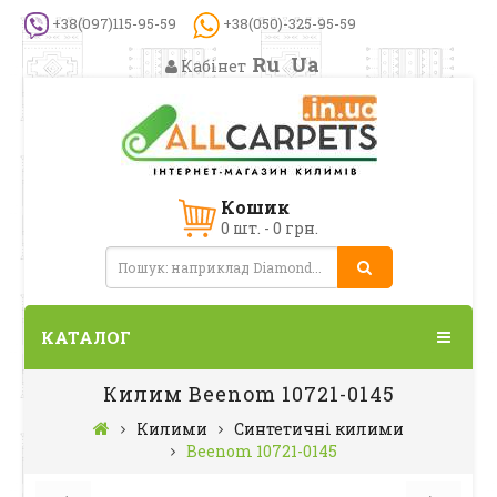
+38(097)115-95-59
+38(050)-325-95-59
Ru
Ua
Кабінет
Кошик
0 шт. - 0 грн.
КАТАЛОГ
Килим Beenom 10721-0145
Килими
Синтетичні килими
Beenom 10721-0145