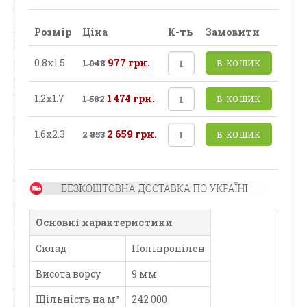
Розмір
Ціна
К-ть
Замовити
0.8х1.5
977 грн.
1 048
В КОШИК
1.2х1.7
1 474 грн.
1 582
В КОШИК
1.6х2.3
2 659 грн.
2 853
В КОШИК
Основні характеристики
Склад
Поліпропілен
Висота ворсу
9 мм
Щільність на м²
242 000