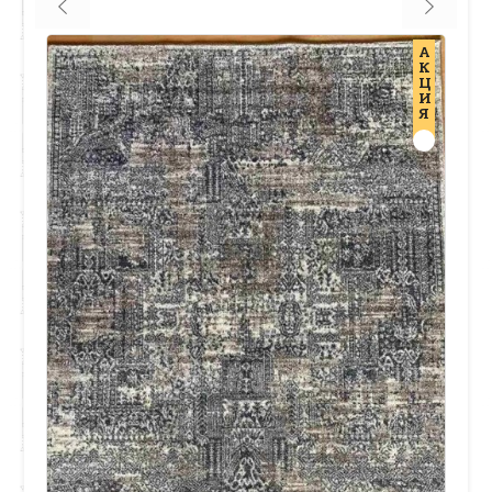
А
К
Ц
И
Я