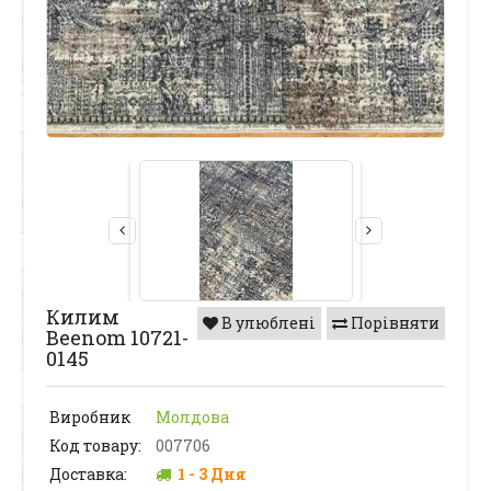
Килим
В улюблені
Порівняти
Beenom 10721-
0145
Виробник
Молдова
Код товару:
007706
Доставка:
1 - 3 Дня