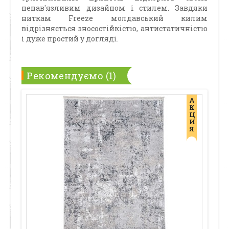
ненав'язливим дизайном і стилем. Завдяки
ниткам Freeze молдавський килим
відрізняється зносостійкістю, антистатичністю
і дуже простий у догляді.
Рекомендуємо (1)
А
К
Ц
И
Я