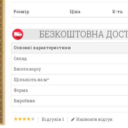
Розмір
Ціна
К-ть
Основні характеристики
Склад
Висота ворсу
Щільність на м²
Форма
Виробник
Відгуків 1
Написати відгук