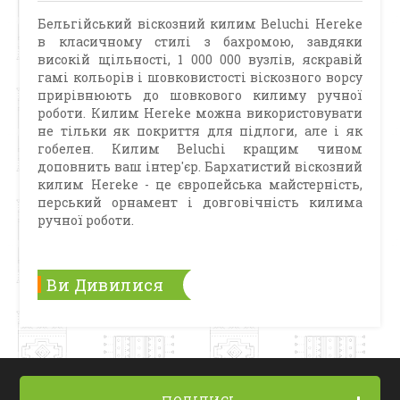
Бельгійський віскозний килим Beluchi Hereke
в класичному стилі з бахромою, завдяки
високій щільності, 1 000 000 вузлів, яскравій
гамі кольорів і шовковистості віскозного ворсу
прирівнюють до шовкового килиму ручної
роботи. Килим Hereke можна використовувати
не тільки як покриття для підлоги, але і як
гобелен. Килим Beluchi кращим чином
доповнить ваш інтер'єр. Бархатистий віскозний
килим Hereke - це європейська майстерність,
перський орнамент і довговічність килима
ручної роботи.
Ви Дивилися