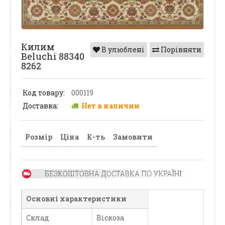
Килим
В улюблені
Порівняти
Beluchi 88340
8262
Код товару:
000119
Доставка:
Нет в наличии
Розмір
Ціна
К-ть
Замовити
Основні характеристики
Склад
Віскоза