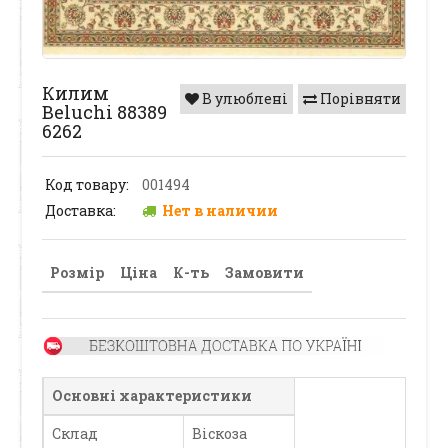
Килим
В улюблені
Порівняти
Beluchi 88389
6262
Код товару:
001494
Доставка:
Нет в наличии
Розмір
Ціна
К-ть
Замовити
Основні характеристики
Склад
Віскоза