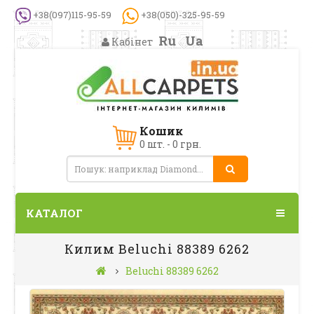
+38(097)115-95-59
+38(050)-325-95-59
Ru
Ua
Кабінет
Кошик
0 шт. - 0 грн.
КАТАЛОГ
Килим Beluchi 88389 6262
Beluchi 88389 6262