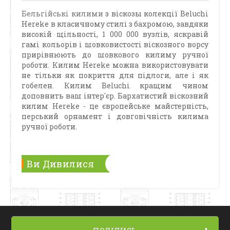
Бельгійські килими
з віскозы колекції Beluchi
Hereke в класичному стилі з бахромою, завдяки
високій щільності, 1 000 000 вузлів, яскравій
гамі кольорів і шовковистості віскозного ворсу
прирівнюють до шовкового килиму ручної
роботи. Килим Hereke можна використовувати
не тільки як покриття для підлоги, але і як
гобелен. Килим Beluchi кращим чином
доповнить ваш інтер'єр. Бархатистий віскозний
килим Hereke - це європейське майстерність,
перський орнамент і довговічність килима
ручної роботи.
Ви Дивилися