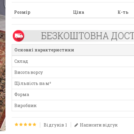
Розмір
Ціна
К-ть
Основні характеристики
Склад
Висота ворсу
Щільність на м²
Форма
Виробник
Відгуків 1
Написати відгук