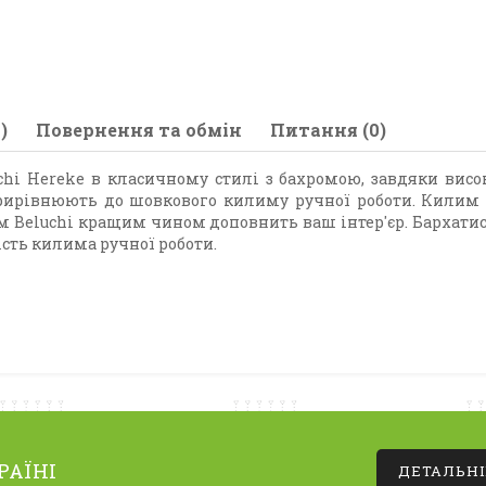
)
Повернення та обмін
Питання (0)
chi Hereke в класичному стилі з бахромою, завдяки високі
 прирівнюють до шовкового килиму ручної роботи. Килим
им Beluchi кращим чином доповнить ваш інтер'єр. Бархати
ість килима ручної роботи.
РАЇНІ
ДЕТАЛЬН