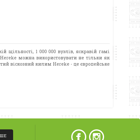
й щільності, 1 000 000 вузлів, яскравій гамі
 Hereke можна використовувати не тільки як
стий віскозний килим Hereke - це європейське
ІШЕ