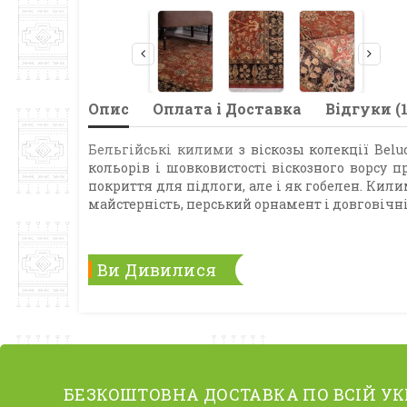
Опис
Оплата і Доставка
Відгуки (1
Бельгійські килими
з віскозы колекції Belu
кольорів і шовковистості віскозного ворсу
покриття для підлоги, але і як гобелен. Кил
майстерність, перський орнамент і довговічн
Ви Дивилися
БЕЗКОШТОВНА ДОСТАВКА ПО ВСІЙ УК