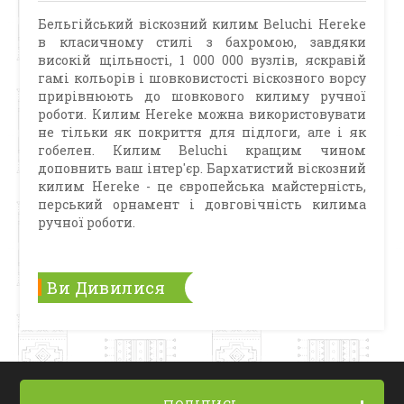
Бельгійський віскозний килим Beluchi Hereke
в класичному стилі з бахромою, завдяки
високій щільності, 1 000 000 вузлів, яскравій
гамі кольорів і шовковистості віскозного ворсу
прирівнюють до шовкового килиму ручної
роботи. Килим Hereke можна використовувати
не тільки як покриття для підлоги, але і як
гобелен. Килим Beluchi кращим чином
доповнить ваш інтер'єр. Бархатистий віскозний
килим Hereke - це європейська майстерність,
перський орнамент і довговічність килима
ручної роботи.
Ви Дивилися