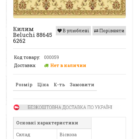
Килим
В улюблені
Порівняти
Beluchi 88645
6262
Код товару:
000059
Доставка:
Нет в наличии
Розмір
Ціна
К-ть
Замовити
Основні характеристики
Склад
Віскоза