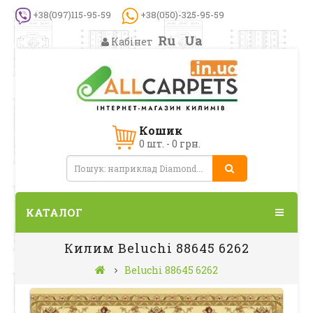
+38(097)115-95-59
+38(050)-325-95-59
Ru
Ua
Кабінет
Кошик
0 шт. - 0 грн.
КАТАЛОГ
Килим Beluchi 88645 6262
Beluchi 88645 6262