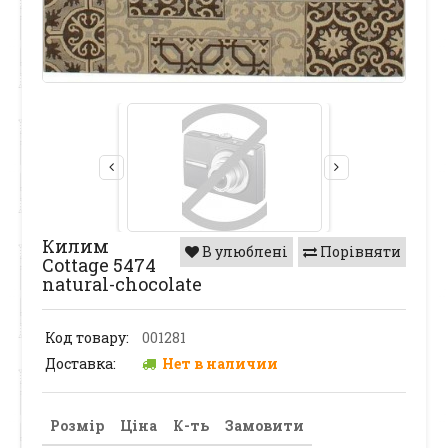
Килим
В улюблені
Порівняти
Cottage 5474
natural-chocolate
Код товару:
001281
Доставка:
Нет в наличии
Розмір
Ціна
К-ть
Замовити