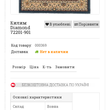
Килим
В улюблені
Порівняти
Diamond
72201-901
Код товару:
000369
Доставка:
Нет в наличии
Розмір
Ціна
К-ть
Замовити
Основні характеристики
Склад
Вовна