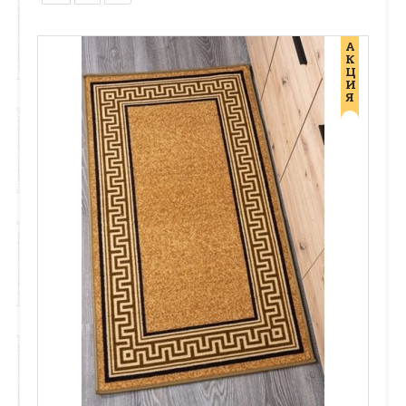
А
К
Ц
И
Я