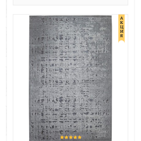
А
К
Ц
И
Я