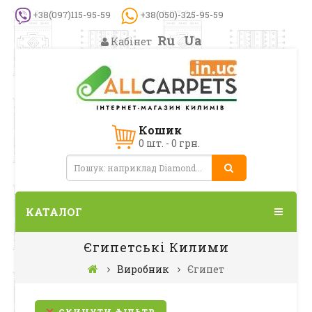
+38(097)115-95-59
+38(050)-325-95-59
Ru
Ua
Кабінет
Кошик
0 шт. - 0 грн.
КАТАЛОГ
Єгипетські Килими
Виробник
Єгипет