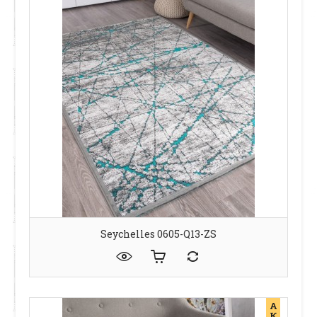
Seychelles 0605-Q13-ZS
А
К