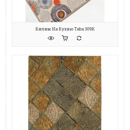
Килим На Кухню Taba 309К