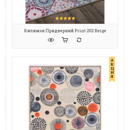
Килимок Придверний Print 202 Beige
А
К
Ц
И
Я