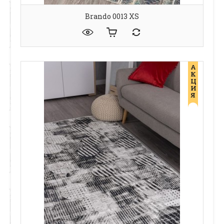
Brando 0013 XS
А
К
Ц
И
Я