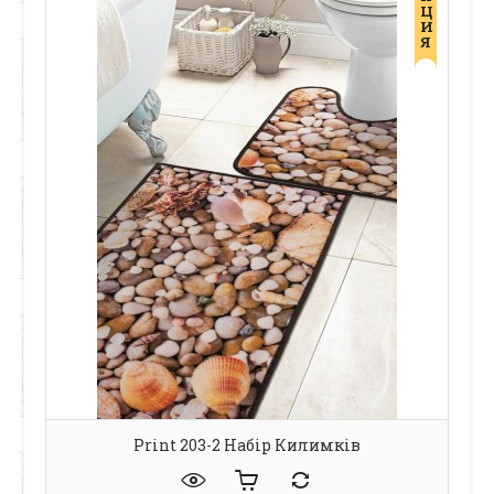
Ц
И
Я
Print 203-2 Набір Килимків