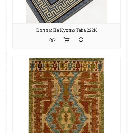
Килим На Кухню Taba 222К