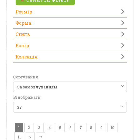
СКИНУТИ ФІЛЬТР
Розмір
Форма
Стиль
Колір
Колекція
Сортування
Відображати:
1
2
3
4
5
6
7
8
9
10
11
>