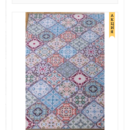
А
К
Ц
И
Я