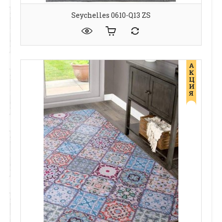
Seychelles 0610-Q13 ZS
А
К
Ц
И
Я