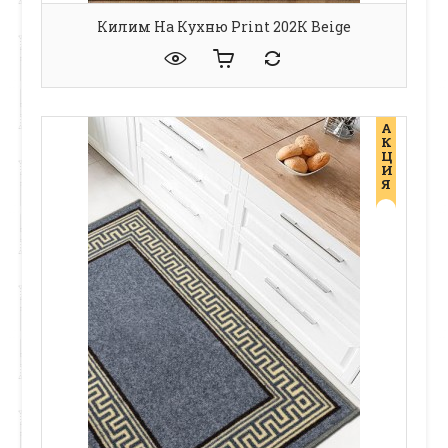
Килим На Кухню Print 202К Beige
А
К
Ц
И
Я