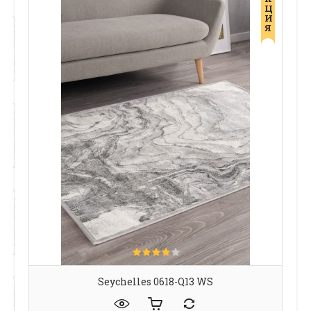
Ц
И
Я
Seychelles 0618-Q13 WS