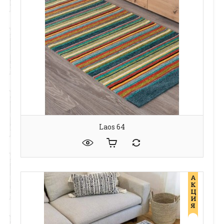
Laos 64
А
К
Ц
И
Я