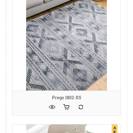
Prego 1802-XS
А
К