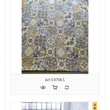
Art 3 0706 L
А
К