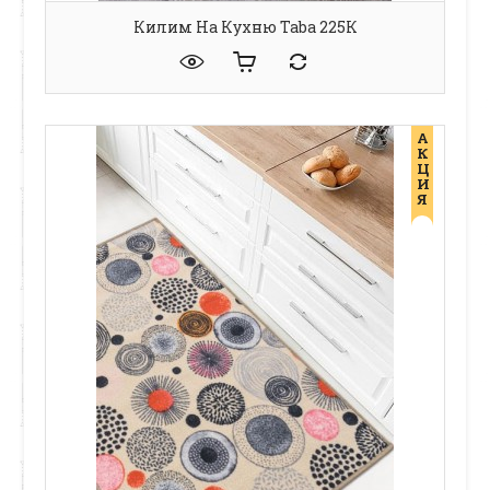
Килим На Кухню Taba 225К
А
К
Ц
И
Я