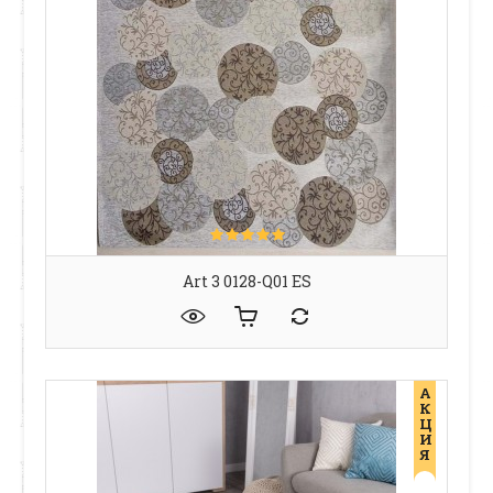
Art 3 0128-Q01 ES
А
К
Ц
И
Я