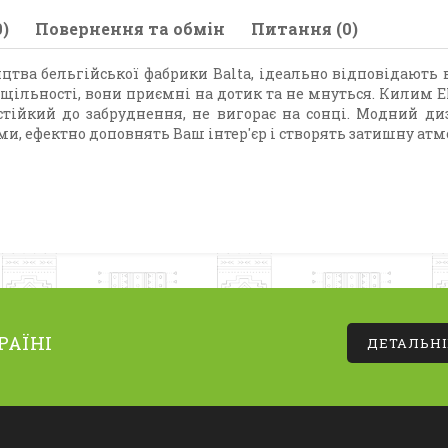
)
Повернення та обмін
Питання (0)
ицтва бельгійської фабрики Balta, ідеально відповідають
 щільності, вони приємні на дотик та не мнуться. Килим E
стійкий до забруднення, не вигорає на сонці. Модний ди
ми, ефектно доповнять Ваш інтер'єр і створять затишну атм
РАЇНІ
ДЕТАЛЬН