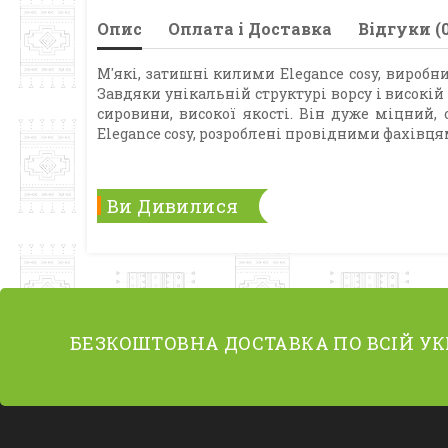
Опис
Оплата і Доставка
Відгуки (0
М'які, затишні килими Elegance cosy, виробн
Завдяки унікальній структурі ворсу і високій
сировини, високої якості. Він дуже міцний, 
Elegance cosy, розроблені провідними фахівця
Ви Дивилися
БЕЗКОШТОВНА ДОСТАВКА ПО ВСІЙ УК