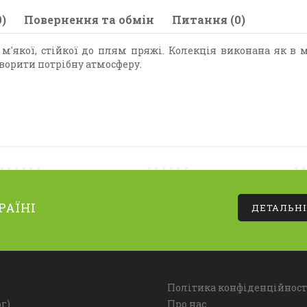
)
Повернення та обмін
Питання (0)
 м'якої, стійкої до плям пряжі. Колекція виконана як в 
творити потрібну атмосферу.
РАЇНІ
ДЕТАЛЬН
Політика конфіденційност
г)
Про нас