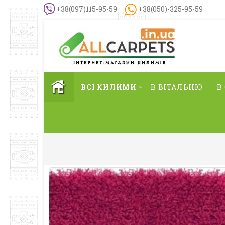
+38(097)115-95-59
+38(050)-325-95-59
ВСІ КИЛИМИ
В ВІТАЛЬНЮ
В