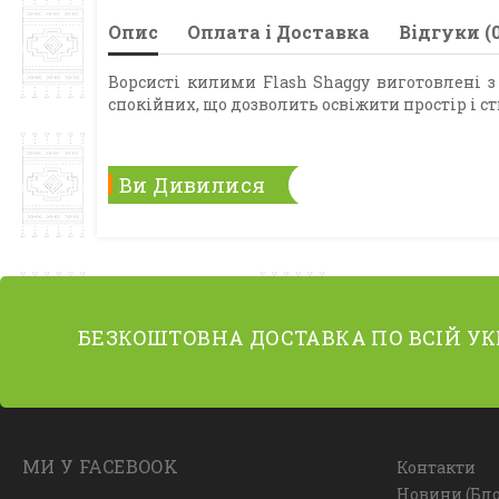
Опис
Оплата і Доставка
Відгуки (0
Ворсисті килими Flash Shaggy виготовлені з
спокійних, що дозволить освіжити простір і с
Ви Дивилися
БЕЗКОШТОВНА ДОСТАВКА ПО ВСІЙ УК
МИ У FACEBOOK
Контакти
Новини (Бло