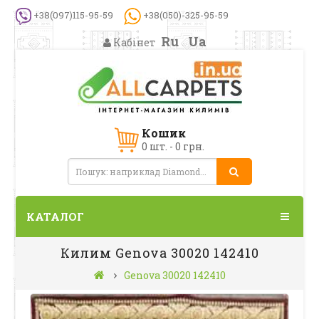
+38(097)115-95-59
+38(050)-325-95-59
Ru
Ua
Кабінет
Кошик
0 шт. - 0 грн.
КАТАЛОГ
Килим Genova 30020 142410
Genova 30020 142410