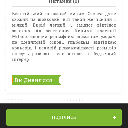
Питання (0)
Бельгійський віскозний килим Genova дуже
схожий на шовковий, він такий же ніжний і
м'який. Виріб легкий і змінює відтінок
залежно від освітлення. Килими колекції
Milano, завдяки рельєфним віскозним узорам
на шениловій основі, глибоким відтінкам
кольорів, і великій різноманітності розмірів
внесуть розкоші і елегантності в будь-який
інтер'єр.
Ви Дивилися
ПОДІЛИСЬ