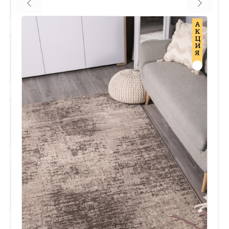
А
К
Ц
И
Я