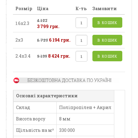
Розмір
Ціна
К-ть
Замовити
4 122
В КОШИК
1.6х2.3
3 799 грн.
2х3
6 194 грн.
6 720
В КОШИК
2.4х3.4
8 424 грн.
9 139
В КОШИК
Основні характеристики
Склад
Поліпропілен + Акрил
Висота ворсу
8 мм
Щільність на м²
330 000