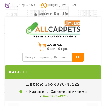
+38(097)115-95-59
+38(050)-325-95-59
Ru
Ua
Кабінет
Кошик
0 шт. - 0 грн.
КАТАЛОГ
Килим Geo 4970-43222
Килими
Синтетичні килими
Geo 4970-43222