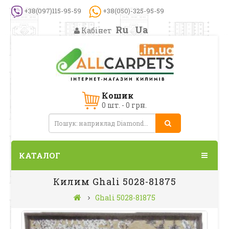
+38(097)115-95-59
+38(050)-325-95-59
Ru
Ua
Кабінет
Кошик
0 шт. - 0 грн.
КАТАЛОГ
Килим Ghali 5028-81875
Ghali 5028-81875