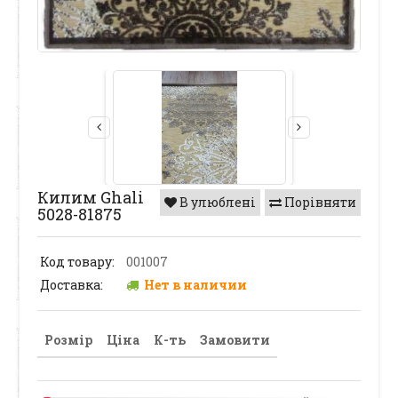
Килим Ghali
В улюблені
Порівняти
5028-81875
Код товару:
001007
Доставка:
Нет в наличии
Розмір
Ціна
К-ть
Замовити