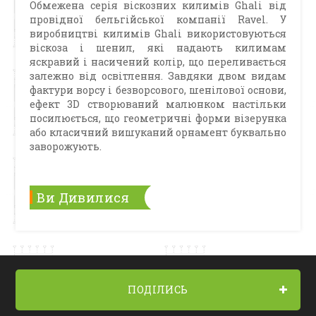
Обмежена серія віскозних килимів Ghali від
провідної бельгійської компанії Ravel. У
виробництві килимів Ghali використовуються
віскоза і шенил, які надають килимам
яскравий і насичений колір, що переливається
залежно від освітлення. Завдяки двом видам
фактури ворсу і безворсового, шенілової основи,
ефект 3D створюваний малюнком настільки
посилюється, що геометричні форми візерунка
або класичний вишуканий орнамент буквально
заворожують.
Ви Дивилися
ПОДІЛИСЬ