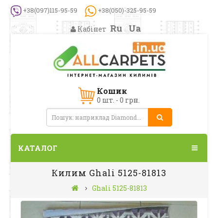
+38(097)115-95-59
+38(050)-325-95-59
Ru
Ua
Кабінет
Кошик
0 шт. - 0 грн.
КАТАЛОГ
Килим Ghali 5125-81813
Ghali 5125-81813