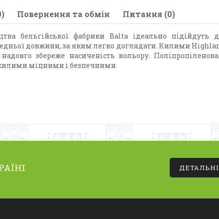
)
Повернення та обмін
Питання (0)
тва бельгійської фабрики Balta ідеально підійдуть для
редньої довжини, за яким легко доглядати. Килими Highla
надовго збереже насиченість кольору. Поліпропіленова 
ь килими міцними і безпечними.
РАЇНІ
ДЕТАЛЬН