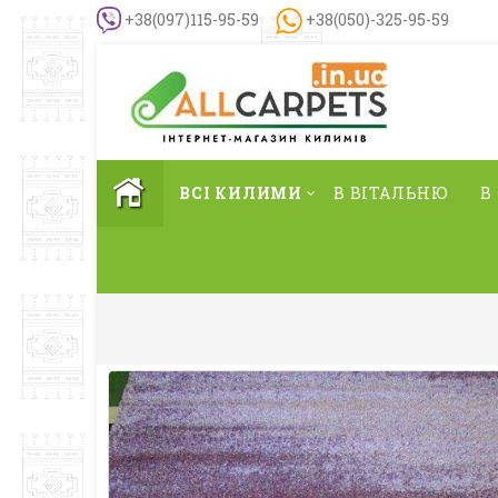
+38(097)115-95-59
+38(050)-325-95-59
ВСІ КИЛИМИ
В ВІТАЛЬНЮ
В