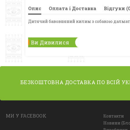
Опис
Оплата і Доставка
Відгуки (0
Дитячий бавовняний килим з собакою далмати
Ви Дивилися
БЕЗКОШТОВНА ДОСТАВКА ПО ВСІЙ УК
МИ У FACEBOOK
Контакти
Новини (Бло
Виробники