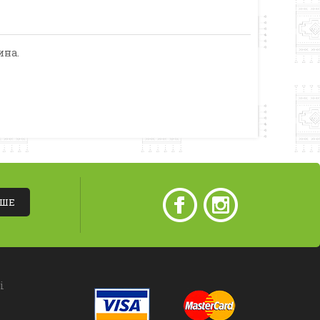
ина.
ІШЕ
і