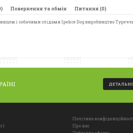
)
Повернення та обмін
Питання (0)
нцем і собачими слідами Ipekce Dog виробництво Туречч
РАЇНІ
ДЕТАЛЬН
Політика конфіденційност
г)
Про нас
Публічна оферта