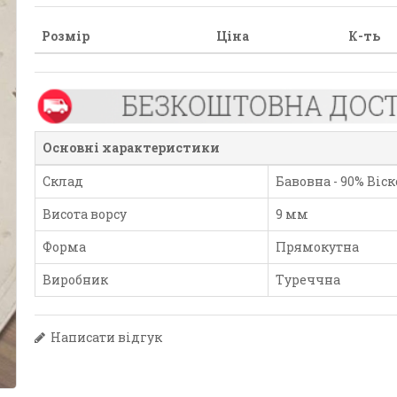
Розмір
Ціна
К-ть
Основні характеристики
Склад
Бавовна - 90% Віско
Висота ворсу
9 мм
Форма
Прямокутна
Виробник
Туреччна
Написати відгук