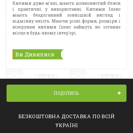
Килими дуже м'які, мають шовковистий блиск
і практичні у використанні. Килими Іпекс
мають бездоганний зовнішній вигляд і
відмінну якість. Маючи різні форми, розміри і
візерунки килими Іпекс займуть не останнє
місце в будь-якому інтер'єрі.
Ви Дивилися
ПОДІЛИСЬ
БЕЗКОШТОВНА ДОСТАВКА ПО ВСІЙ
УКРАЇНІ