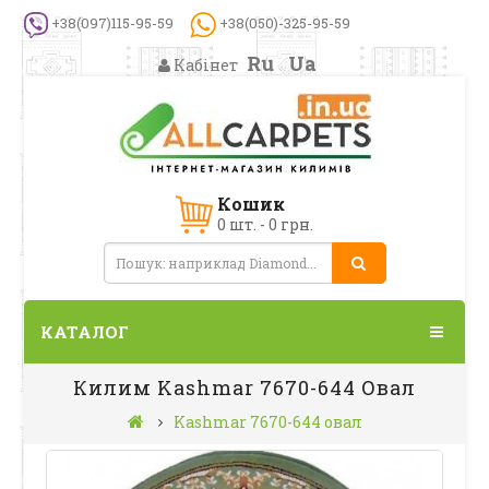
+38(097)115-95-59
+38(050)-325-95-59
Ru
Ua
Кабінет
Кошик
0 шт. - 0 грн.
КАТАЛОГ
Килим Kashmar 7670-644 Овал
Kashmar 7670-644 овал