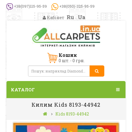
+38(097)115-95-59
+38(050)-325-95-59
Ru
Ua
Кабінет
Кошик
0 шт. - 0 грн.
КАТАЛОГ
Килим Kids 8193-44942
Kids 8193-44942