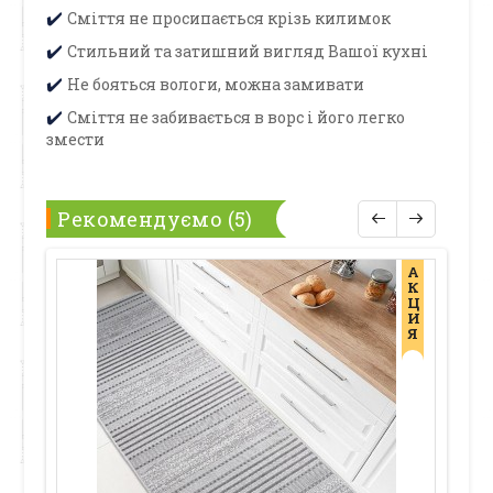
Сміття не просипається крізь килимок
✔️
Стильний та затишний вигляд Вашої кухні
✔️
Не бояться вологи, можна замивати
✔️
Сміття не забивається в ворс і його легко
✔️
змести
Рекомендуємо (5)
А
К
Ц
И
Я