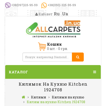
+38(097)115-95-59
+38(050)-325-95-59
Ru
Ua
Кабінет
Кошик
0 шт. - 0 грн.
КАТАЛОГ
Килимок На Кухню Kitchen
1924708
Килими
Килими на кухню
Килим на кухню Kitchen 1924708