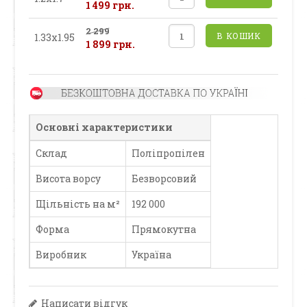
1 499 грн.
2 299
В КОШИК
1.33х1.95
1 899 грн.
Основні характеристики
Склад
Поліпропілен
Висота ворсу
Безворсовий
Щільність на м²
192 000
Форма
Прямокутна
Виробник
Україна
Написати відгук