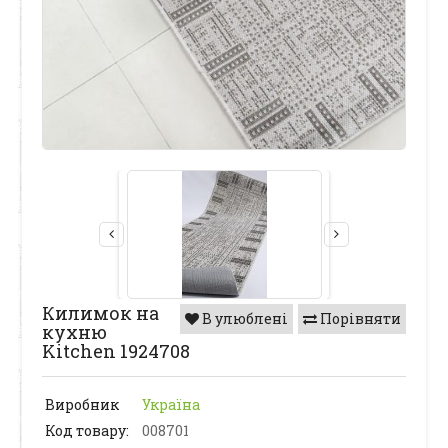
Килимок на
В улюблені
Порівняти
кухню
Kitchen 1924708
Виробник
Україна
Код товару:
008701