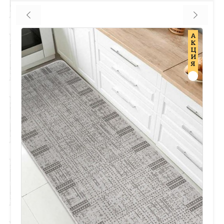
А
К
Ц
И
Я