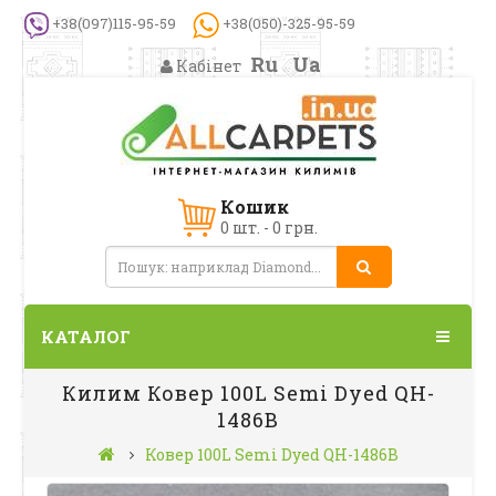
+38(097)115-95-59
+38(050)-325-95-59
Ru
Ua
Кабінет
Кошик
0 шт. - 0 грн.
КАТАЛОГ
Килим Ковер 100L Semi Dyed QH-
1486B
Ковер 100L Semi Dyed QH-1486B