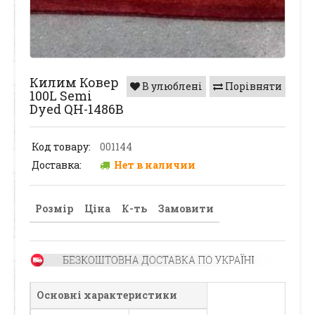
Килим Ковер
В улюблені
Порівняти
100L Semi
Dyed QH-1486B
Код товару:
001144
Доставка:
Нет в наличии
Розмір
Ціна
К-ть
Замовити
Основні характеристики