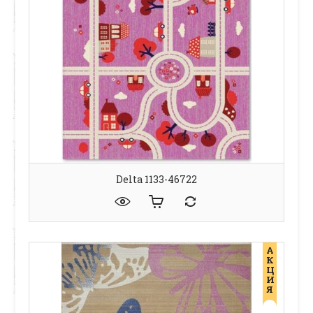
Delta 1133-46722
А
К
Ц
И
Я