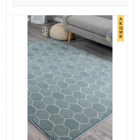
А
К
Ц
И
Я