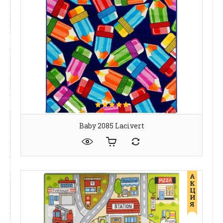
Baby 2085 Lacivert
А
К
Ц
И
Я