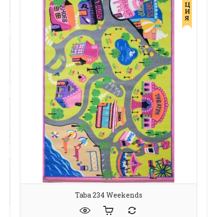
Ц
И
Я
Taba 234 Weekends