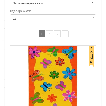
Відображати:
1
2
>
А
К
Ц
И
Я