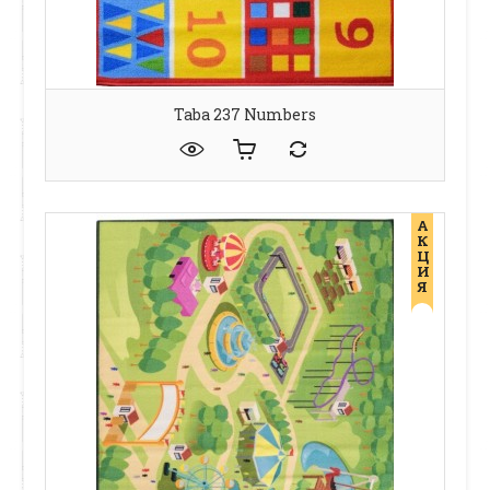
Taba 237 Numbers
А
К
Ц
И
Я