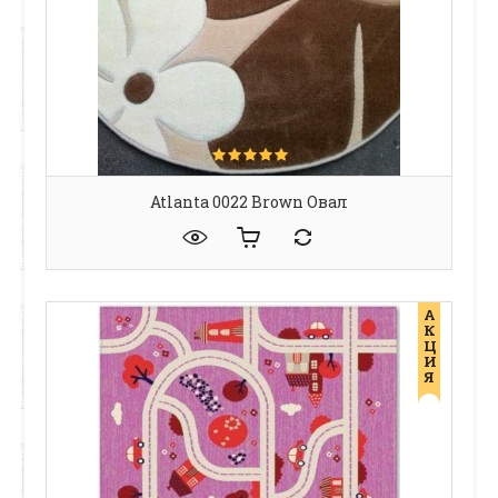
Atlanta 0022 Brown Овал
А
К
Ц
И
Я