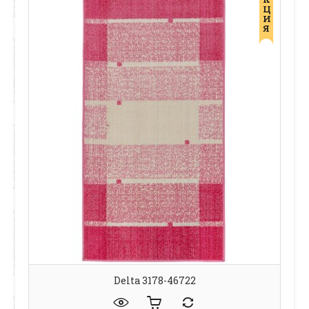
Ц
И
Я
Delta 3178-46722