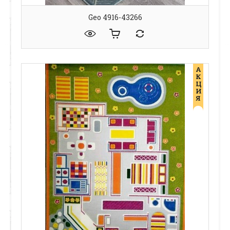
Geo 4916-43266
А
К
Ц
И
Я