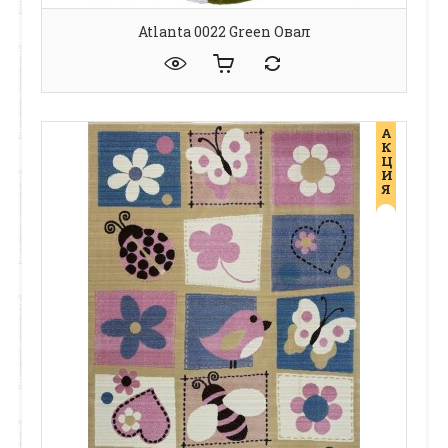
Atlanta 0022 Green Овал
А
К
Ц
И
Я