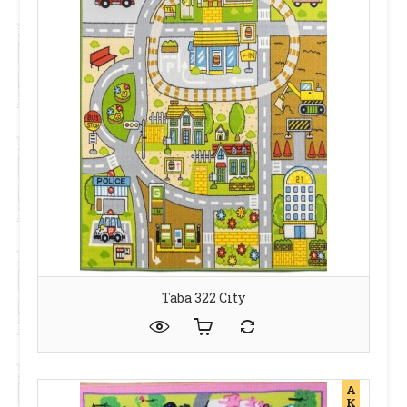
Taba 322 City
А
К