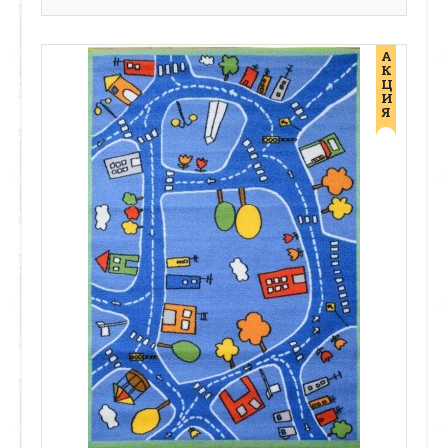
А
К
Ц
И
Я