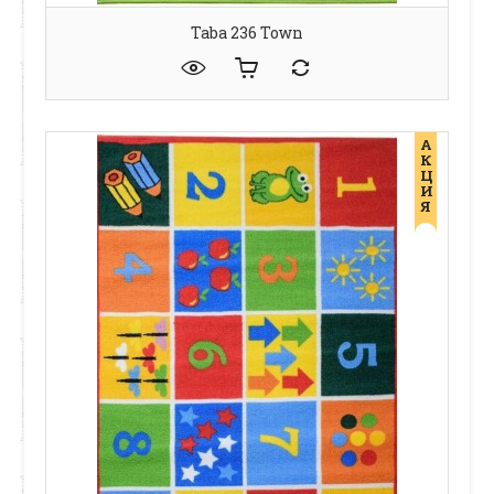
Taba 236 Town
А
К
Ц
И
Я