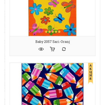
Baby 2057 Sari-Oranj
А
К
Ц
И
Я