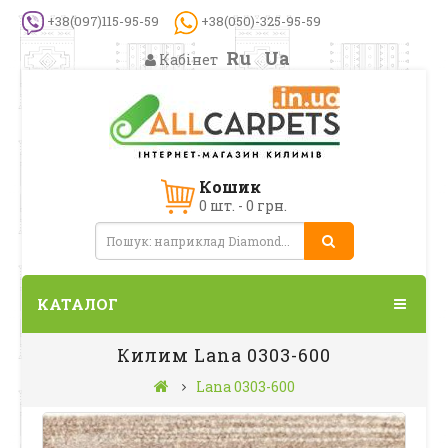
+38(097)115-95-59
+38(050)-325-95-59
Ru
Ua
Кабінет
Кошик
0 шт. - 0 грн.
КАТАЛОГ
Килим Lana 0303-600
Lana 0303-600