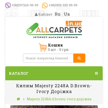
+38(097)115-95-59
+38(050)-325-95-59
Ru
Ua
Кабінет
Кошик
0 шт. - 0 грн.
КАТАЛОГ
Килим Majesty 2248A D.brown-
Ivory Доріжка
Majesty 2248A d.brown-ivory доріжка