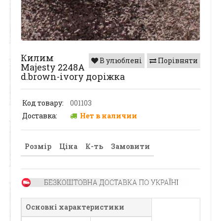
Килим
В улюблені
Порівняти
Majesty 2248A
d.brown-ivory доріжка
Код товару:
001103
Доставка:
Нет в наличии
Розмір
Ціна
К-ть
Замовити
Основні характеристики