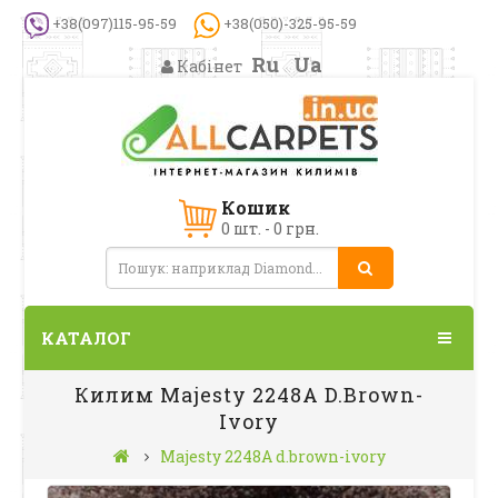
+38(097)115-95-59
+38(050)-325-95-59
Ru
Ua
Кабінет
Кошик
0 шт. - 0 грн.
КАТАЛОГ
Килим Majesty 2248A D.brown-
Ivory
Majesty 2248A d.brown-ivory