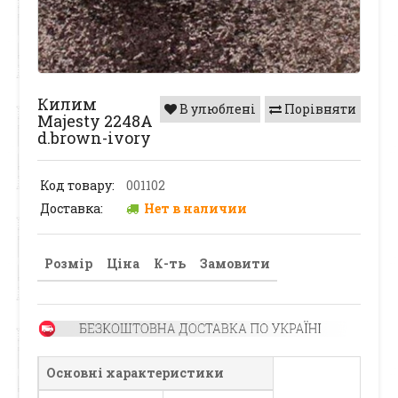
Килим
В улюблені
Порівняти
Majesty 2248A
d.brown-ivory
Код товару:
001102
Доставка:
Нет в наличии
Розмір
Ціна
К-ть
Замовити
Основні характеристики