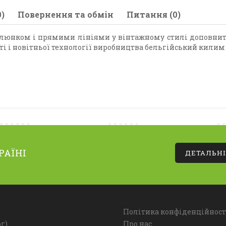
)
Повернення та обмін
Питання (0)
юнком і прямими лініями у вінтажному стилі доповнить б
ті і новітньої технології виробництва бельгійський кили
РАЇНІ
ДЕТАЛЬН
Політика конфіденційност
г)
Про нас