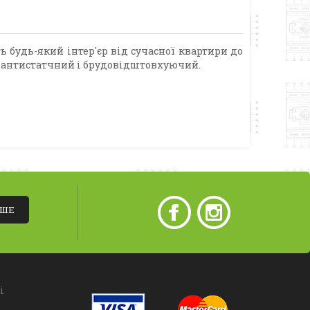
удь-який інтер'єр від сучасної квартири до
м антистатчний і брудовідштовхуючий.
ІШЕ
і