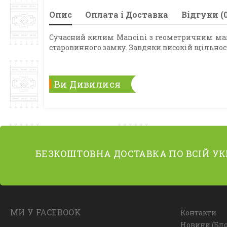
Опис
Оплата і Доставка
Відгуки (0
Сучасний килим Mancini з геометричним мал
старовинного замку. Завдяки високій щільнос
Ви Дивилися
БЕЗКОШТОВНА ДОСТАВКА ПО ВСІЙ УК
МИ У FACEBOOK
Контакти
Новини (Бло