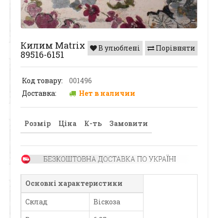
Килим Matrix
В улюблені
Порівняти
89516-6151
Код товару:
001496
Доставка:
Нет в наличии
Розмір
Ціна
К-ть
Замовити
Основні характеристики
Склад
Віскоза