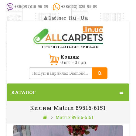
+38(097)115-95-59
+38(050)-325-95-59
Ru
Ua
Кабінет
Кошик
0 шт. - 0 грн.
КАТАЛОГ
Килим Matrix 89516-6151
Matrix 89516-6151