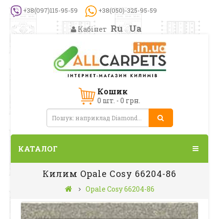
+38(097)115-95-59
+38(050)-325-95-59
Ru
Ua
Кабінет
Кошик
0 шт. - 0 грн.
КАТАЛОГ
Килим Opale Cosy 66204-86
Opale Cosy 66204-86