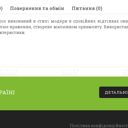
)
Повернення та обмін
Питання (0)
co виконаний в стилі модерн в спокійних відтінках син
илює враження, створене малюнком орнаменту. Використан
ктеристики.
РАЇНІ
ДЕТАЛЬН
Політика конфіденційност