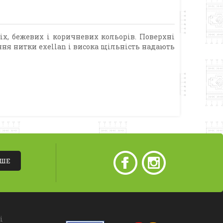
іх, бежевих і коричневих кольорів. Поверхні
ня нитки exellan і висока щільність надають
ІШЕ
і