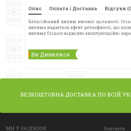
Опис
Оплата і Доставка
Відгуки (0
Бельгійський килим високої щільності Orino
килима надається ефект рельєфності, що пос
килиму Orinoco відмінні експлуатаційні хара
Ви Дивилися
БЕЗКОШТОВНА ДОСТАВКА ПО ВСІЙ УК
МИ У FACEBOOK
Контакти