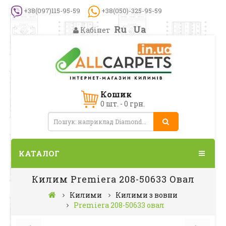
+38(097)115-95-59
+38(050)-325-95-59
Ru
Ua
Кабінет
Кошик
0 шт. - 0 грн.
КАТАЛОГ
Килим Premiera 208-50633 Овал
Килими
Килими з вовни
Premiera 208-50633 овал