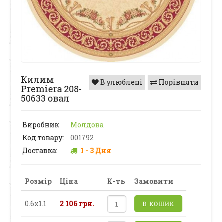
Килим
В улюблені
Порівняти
Premiera 208-
50633 овал
Виробник
Молдова
Код товару:
001792
Доставка:
1 - 3 Дня
Розмір
Ціна
К-ть
Замовити
0.6х1.1
2 106 грн.
В КОШИК