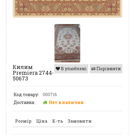
Килим
В улюблені
Порівняти
Premiera 2744-
50673
Код товару:
000716
Доставка:
Нет в наличии
Розмір
Ціна
К-ть
Замовити