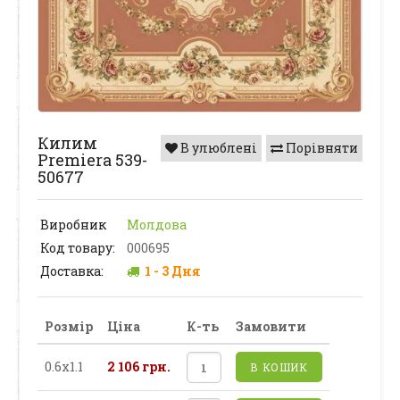
Килим
В улюблені
Порівняти
Premiera 539-
50677
Виробник
Молдова
Код товару:
000695
Доставка:
1 - 3 Дня
Розмір
Ціна
К-ть
Замовити
0.6х1.1
2 106 грн.
В КОШИК