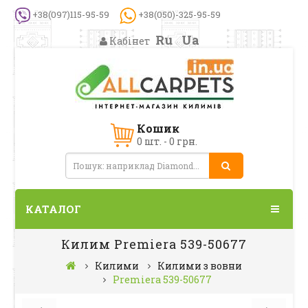
+38(097)115-95-59
+38(050)-325-95-59
Ru
Ua
Кабінет
Кошик
0 шт. - 0 грн.
КАТАЛОГ
Килим Premiera 539-50677
Килими
Килими з вовни
Premiera 539-50677