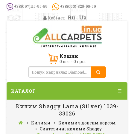
+38(097)115-95-59
+38(050)-325-95-59
Ru
Ua
Кабінет
Кошик
0 шт. - 0 грн.
КАТАЛОГ
Килим Shaggy Lama (Silver) 1039-
33026
Килими
Килими з довгим ворсом
Синтетичні килими Shaggy