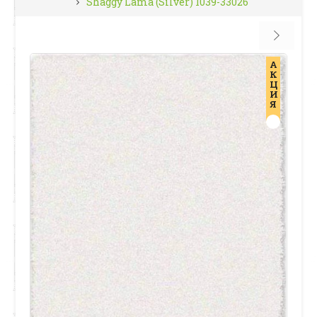
Shaggy Lama (Silver) 1039-33026
А
К
Ц
И
Я