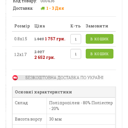
Код товару:
000436
Доставка:
1 - 3 Дня
Розмір
Ціна
К-ть
Замовити
0.8х1.5
1 757 грн.
1 940
В КОШИК
2 927
В КОШИК
1.2х1.7
2 652 грн.
Основні характеристики
Склад
Поліпропілен - 80% Поліестер
- 20%
Висота ворсу
30 мм