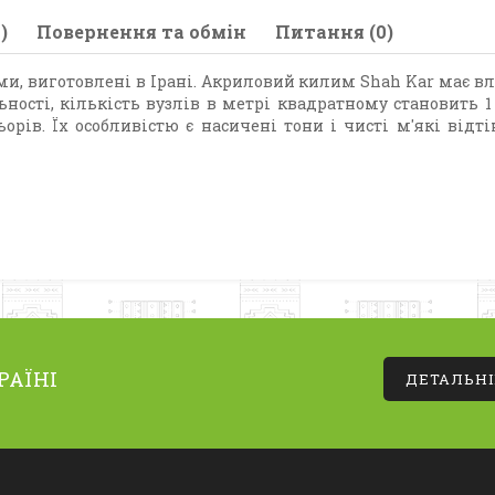
)
Повернення та обмін
Питання (0)
и, виготовлені в Ірані. Акриловий килим Shah Kar має вла
ності, кількість вузлів в метрі квадратному становить 1
орів. Їх особливістю є насичені тони і чисті м'які від
РАЇНІ
ДЕТАЛЬН