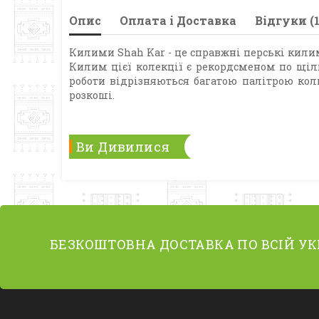
Опис
Оплата і Доставка
Відгуки (1
Килими Shah Kar - це справжні перські килим
Килим цієї колекції є рекордсменом по щіль
роботи відрізняються багатою палітрою коль
розкоші.
Ви Дивилися
БЕЗКОШТОВНА ДОСТАВКА ПО ВСІЙ УК