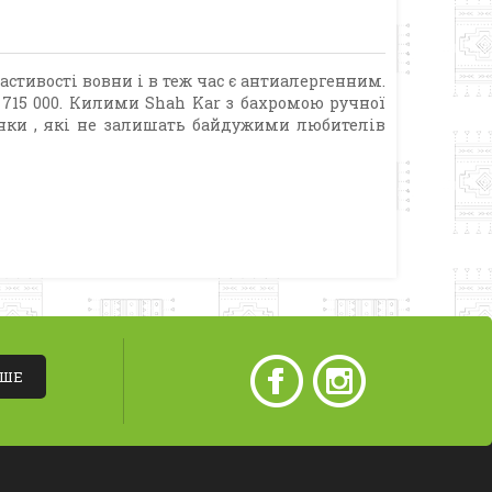
стивості вовни і в теж час є антиалергенним.
 715 000. Килими Shah Kar з бахромою ручної
тінки , які не залишать байдужими любителів
ІШЕ