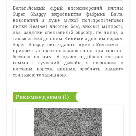
Бельгійський сірий високоворсний килим
Super Shaggy, виробництва фабрики Balta,
виконаний з дуже м'якої поліпропіленової
нитки Heat-set висотою 5см, високої міцності,
яка, завдяки спеціальній обробці, не линяє, а
також стійка до плям. Килими з довгим ворсом
Super Shaggy виглядають дуже об'ємними і
приносять справжнє задоволення при ходінні
босоніж по ним. А вдало підібрана колірна
гамма і сучасний дизайн, в поєднанні з
високим ворсом килима, зроблять кімнату
стильною та затишною.
Рекомендуємо (1)