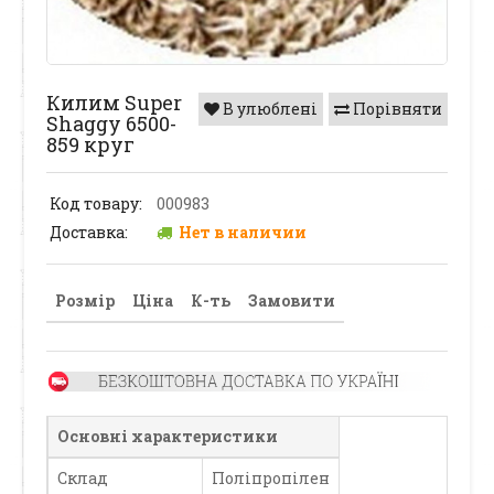
Килим Super
В улюблені
Порівняти
Shaggy 6500-
859 круг
Код товару:
000983
Доставка:
Нет в наличии
Розмір
Ціна
К-ть
Замовити
Основні характеристики
Склад
Поліпропілен