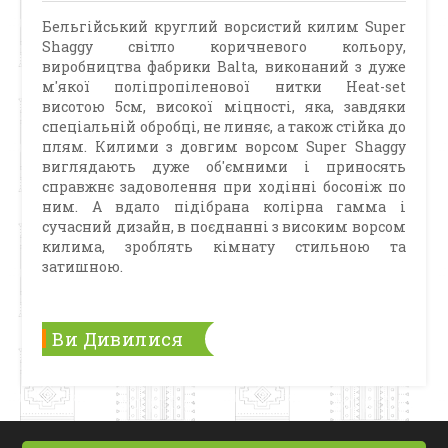
Бельгійський круглий ворсистий килим Super
Shaggy світло коричневого кольору,
виробництва фабрики Balta, виконаний з дуже
м'якої поліпропіленової нитки Heat-set
висотою 5см, високої міцності, яка, завдяки
спеціальній обробці, не линяє, а також стійка до
плям. Килими з довгим ворсом Super Shaggy
виглядають дуже об'ємними і приносять
справжнє задоволення при ходінні босоніж по
ним. А вдало підібрана колірна гамма і
сучасний дизайн, в поєднанні з високим ворсом
килима, зроблять кімнату стильною та
затишною.
Ви Дивилися