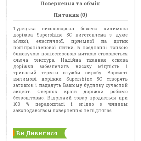
Повернення та обмін
Питання (0)
Турецька високоворсна бежева килимова
доріжка Supershine 5C виготовлена з дуже
м'якої, еластичної, приємної на дотик
поліпропіленової нитки, в поєднанні тонкою
блискучою поліестеровою ниткою створюється
сяюча текстура. Надійна тканная основа
доріжки забезпечить високу міцність і
тривалий термін служби виробу. Ворсисті
килимові доріжки Supershine 5С створять
затишок і нададуть Вашому будинку сучасний
акцент. Оверлок країв доріжки робимо
безкоштовно. Відрізний товар продається при
100 % передоплаті і згідно з чинним
законодавством поверненню не підлягає.
Ви Дивилися