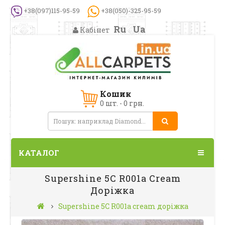
+38(097)115-95-59
+38(050)-325-95-59
Ru
Ua
Кабінет
Кошик
0 шт. - 0 грн.
КАТАЛОГ
Supershine 5C R001a Cream
Доріжка
Supershine 5C R001a cream доріжка