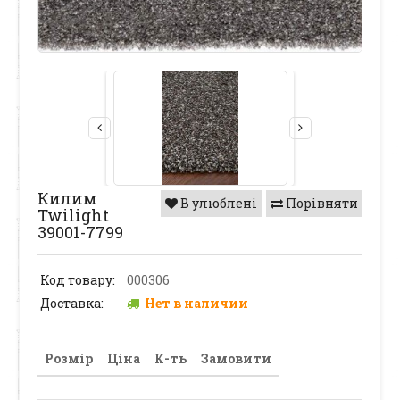
Килим
В улюблені
Порівняти
Twilight
39001-7799
Код товару:
000306
Доставка:
Нет в наличии
Розмір
Ціна
К-ть
Замовити