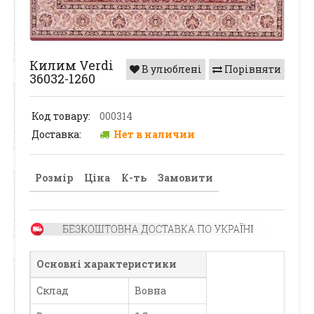
Килим Verdi
В улюблені
Порівняти
36032-1260
Код товару:
000314
Доставка:
Нет в наличии
Розмір
Ціна
К-ть
Замовити
Основні характеристики
Склад
Вовна