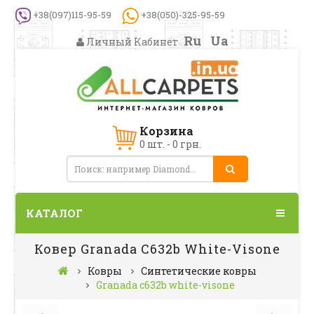
+38(097)115-95-59
+38(050)-325-95-59
Ru
Ua
Личный Кабинет
Корзина
0 шт. - 0 грн.
КАТАЛОГ
Ковер Granada C632b White-Visone
Ковры
Синтетические ковры
Granada c632b white-visone