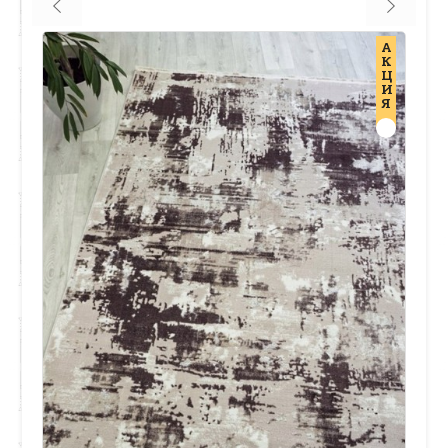
А
К
Ц
И
Я