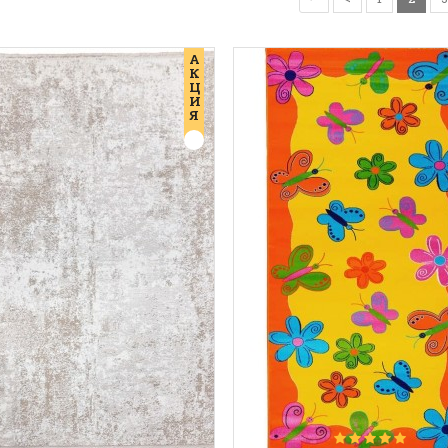
А
К
Ц
И
Я