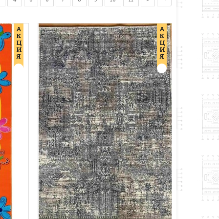
А
А
К
К
Ц
Ц
И
И
Я
Я