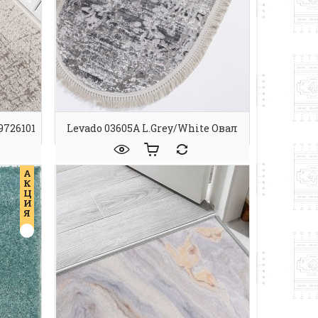
9726101
Levado 03605A L.Grey/White Овал
А
К
Ц
И
Я