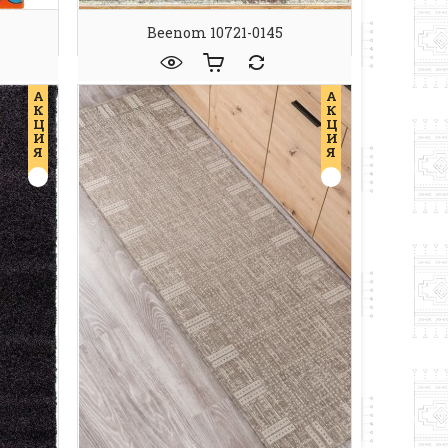
Beenom 10721-0145
А
А
К
К
Ц
Ц
И
И
Я
Я