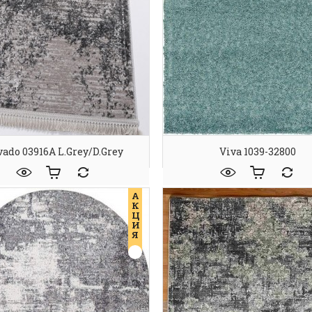
vado 03916A L.Grey/D.Grey
Viva 1039-32800
А
К
Ц
И
Я