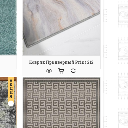
Коврик Придверный Print 212
А
К
Ц
И
Я