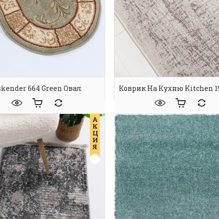
skender 664 Green Овал
Коврик На Кухню Kitchen 1
А
К
Ц
И
Я