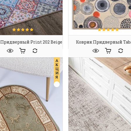
 Придверный Print 202 Beige
Коврик Придверный Taba
А
К
Ц
И
Я