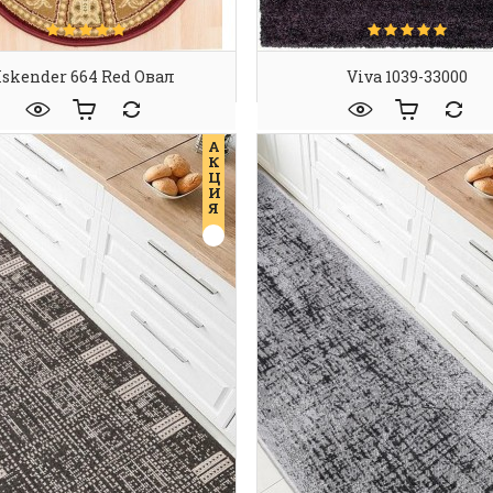
Iskender 664 Red Овал
Viva 1039-33000
А
К
Ц
И
Я