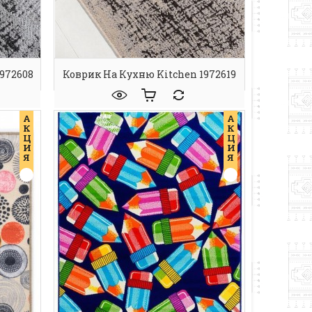
972608
Коврик На Кухню Kitchen 1972619
А
А
К
К
Ц
Ц
И
И
Я
Я