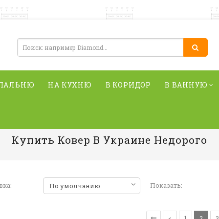
СПАЛЬНЮ
НА КУХНЮ
В КОРИДОР
В ВАННУЮ
Купить Ковер В Украине Недорого
вка:
Показать:
<
1
2
3