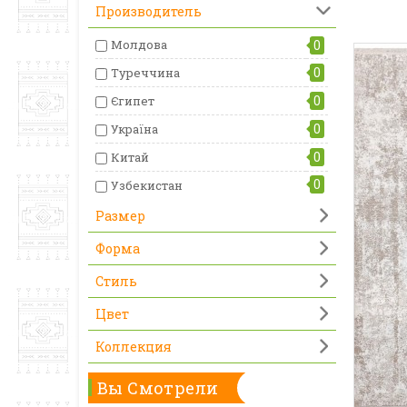
Производитель
Молдова
0
0
Туреччина
0
Єгипет
0
Україна
0
Китай
0
Узбекистан
Размер
Форма
Стиль
Цвет
Коллекция
Вы Смотрели