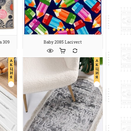
 309
Baby 2085 Lacivert
А
А
К
К
Ц
Ц
И
И
Я
Я