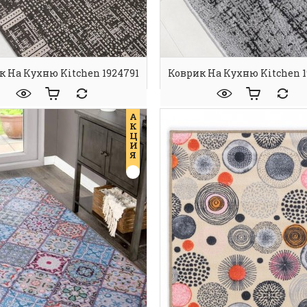
к На Кухню Kitchen 1924791
Коврик На Кухню Kitchen 1
А
К
Ц
И
Я