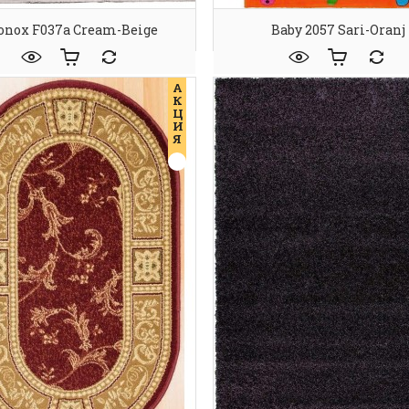
nox F037a Cream-Beige
Baby 2057 Sari-Oranj
А
К
Ц
И
Я