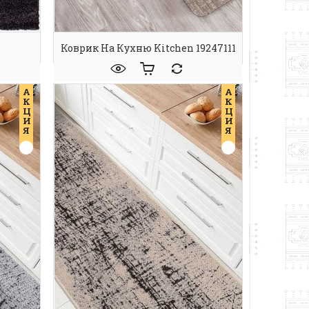
Коврик На Кухню Kitchen 19247111
А
А
К
К
Ц
Ц
И
И
Я
Я