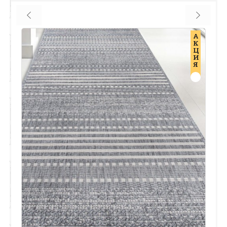
А
К
Ц
И
Я