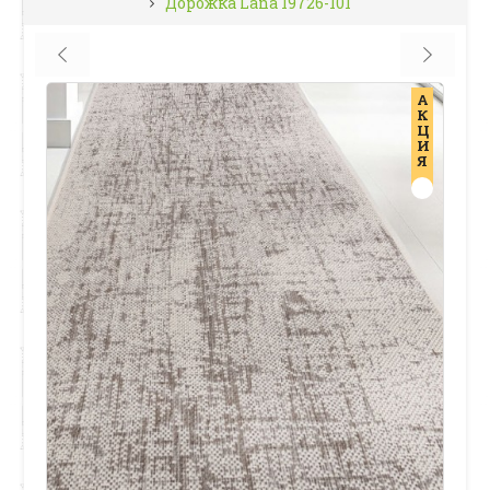
Дорожка Lana 19726-101
А
К
Ц
И
Я