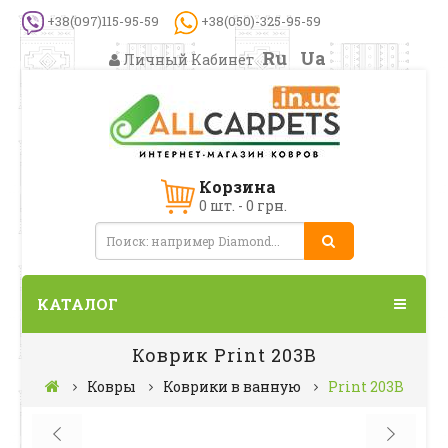
+38(097)115-95-59
+38(050)-325-95-59
Ru
Ua
Личный Кабинет
Корзина
0 шт. - 0 грн.
КАТАЛОГ
Коврик Print 203В
Ковры
Коврики в ванную
Print 203В