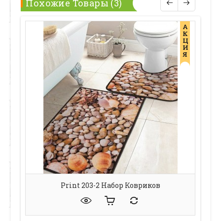
Похожие Товары (3)
А
К
Ц
И
Я
Print 203-2 Набор Ковриков