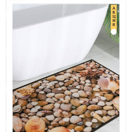
А
К
Ц
И
Я