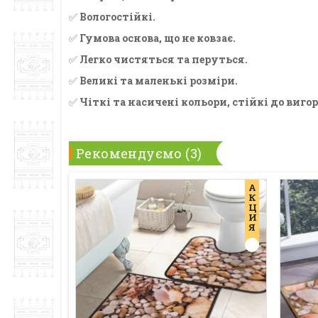
✅
Вологостійкі.
✅
Гумова основа, що не ковзає.
✅
Легко чистяться та перуться.
✅
Великі та маленькі розміри.
✅
Чіткі та насичені кольори, стійкі до виго
Рекомендуємо (3)
А
К
Ц
И
Я