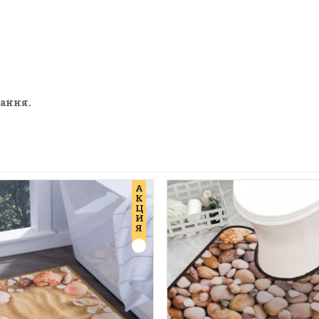
рання.
А
К
Ц
И
Я