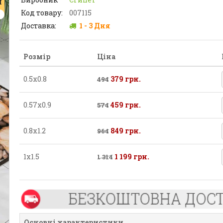
Я
Код товару:
007115
Доставка:
1 - 3 Дня
Розмір
Ціна
0.5х0.8
379 грн.
494
0.57х0.9
459 грн.
574
0.8х1.2
849 грн.
964
1х1.5
1 199 грн.
1 314
Основні характеристики