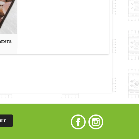
алета
ІШЕ