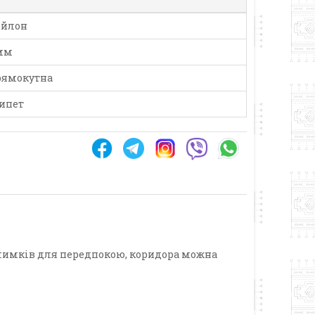
ейлон
мм
ямокутна
ипет
килимків для передпокою, коридора можна