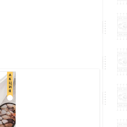
А
К
Ц
И
Я