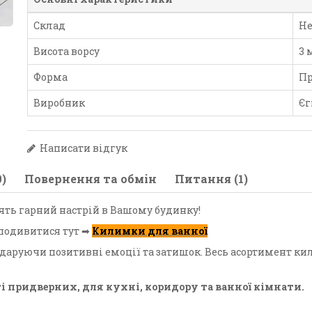
Склад
Н
Висота ворсу
3 
Форма
Пр
Виробник
Єг
Написати відгук
)
Повернення та обмін
Питання (1)
ять гарний настрій в Вашому будинку!
подивитися тут ➡
Килимки для ванної
, даруючи позитивні емоції та затишок. Весь асортимент 
 придверних, для кухні, коридору та ванної кімнати.