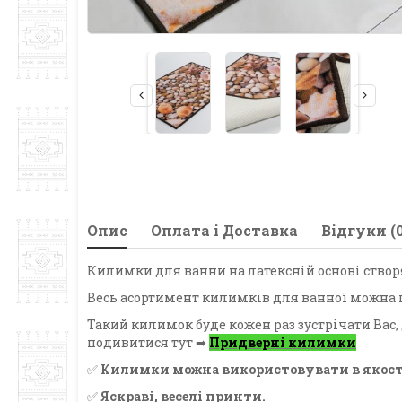
Опис
Оплата і Доставка
Відгуки (0
Килимки для ванни на латексній основі створ
Весь асортимент килимків для ванної можна 
Такий килимок буде кожен раз зустрічати Вас
подивитися тут ➡
Придверні килимки
✅
Килимки можна використовувати в якості
✅
Яскраві, веселі принти.