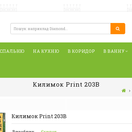
 СПАЛЬНЮ
НА КУХНЮ
В КОРИДОР
В ВАННУ
Килимок Print 203В
Килимок Print 203В
А
К
Ц
И
Виробник
Єгипет