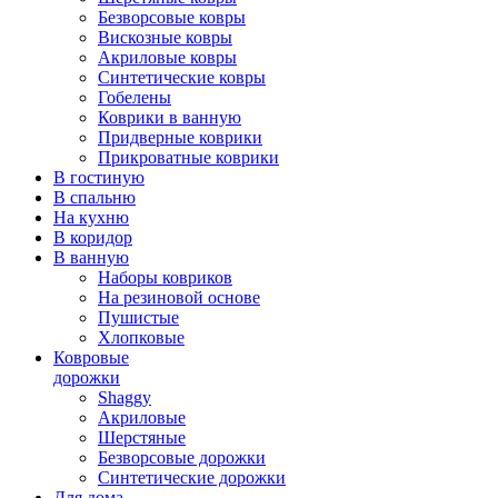
Безворсовые ковры
Вискозные ковры
Акриловые ковры
Синтетические ковры
Гобелены
Коврики в ванную
Придверные коврики
Прикроватные коврики
В гостиную
В спальню
На кухню
В коридор
В ванную
Наборы ковриков
На резиновой основе
Пушистые
Хлопковые
Ковровые
дорожки
Shaggy
Акриловые
Шерстяные
Безворсовые дорожки
Синтетические дорожки
Для дома